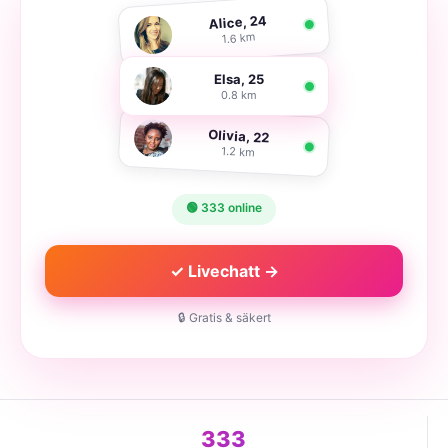
Alice, 24
1.6 km
Elsa, 25
0.8 km
Olivia, 22
1.2 km
🟢 333 online
✓ Livechatt →
🔒 Gratis & säkert
333