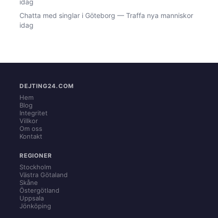
idag
Chatta med singlar i Göteborg — Traffa nya manniskor
idag
DEJTING24.COM
Hem
Blog
Integritet
Villkor
Om oss
Kontakt
REGIONER
Stockholm
Västra Götaland
Skåne
Östergötland
Uppsala
Jönköping