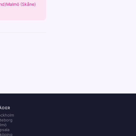
nd)
Malmö (Skåne)
ÄDER
ockholm
teborg
lmö
psala
nköping