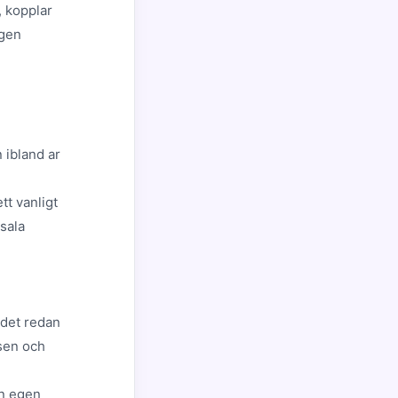
, kopplar
ngen
 ibland ar
tt vanligt
sala
 det redan
sen och
in egen