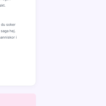
skt.
m du soker
 saga hej.
manniskor i