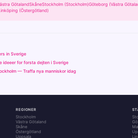
ästra Götaland
Skåne
Stockholm (Stockholm)
Göteborg (Västra Götala
Linköping (Östergötland)
rs in Sverige
ideeer for forsta dejten i Sverige
tockholm — Traffa nya manniskor idag
REGIONER
ST
Stockholm
St
Västra Götaland
Gö
Skåne
Ma
Östergötland
Up
Uppsala
Li