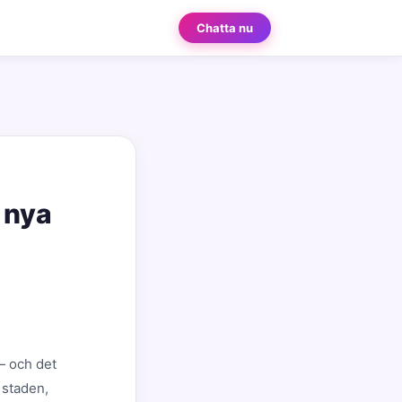
Chatta nu
 nya
— och det
i staden,