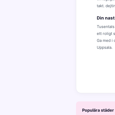
takt. dejt
Din nast
Tusentals 
ett roligt
Ga med i d
Uppsala.
Populära städer