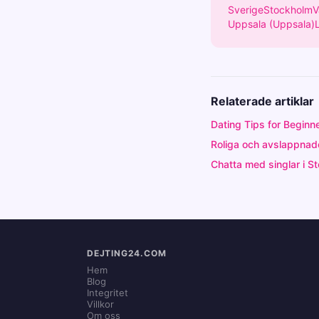
Sverige
Stockholm
V
Uppsala (Uppsala)
Relaterade artiklar
Dating Tips for Beginne
Roliga och avslappnade 
Chatta med singlar i S
DEJTING24.COM
Hem
Blog
Integritet
Villkor
Om oss