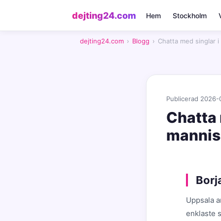
dejting24.com
Hem
Stockholm
dejting24.com
›
Blogg
›
Chatta med singlar 
Publicerad 2026-
Chatta 
mannis
Borj
Uppsala ar
enklaste s