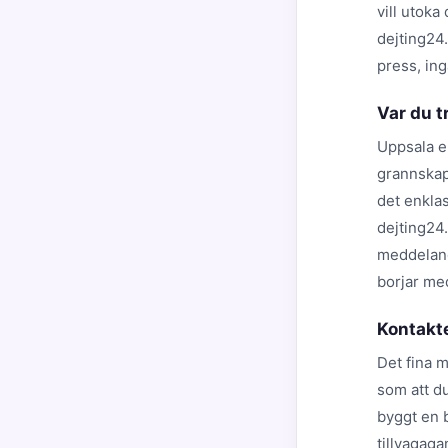
vill utoka
dejting24.
press, in
Var du t
Uppsala e
grannskap
det enklas
dejting24.
meddeland
borjar me
Kontakt
Det fina m
som att d
byggt en 
tillvagaga