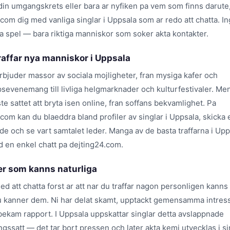
 din umgangskrets eller bara ar nyfiken pa vem som finns darute
com dig med vanliga singlar i Uppsala som ar redo att chatta. I
ga spel — bara riktiga manniskor som soker akta kontakter.
raffar nya manniskor i Uppsala
rbjuder massor av sociala mojligheter, fran mysiga kafer och
sevenemang till livliga helgmarknader och kulturfestivaler. Men
te sattet att bryta isen online, fran soffans bekvamlighet. Pa
com kan du blaeddra bland profiler av singlar i Uppsala, skicka e
e och se vart samtalet leder. Manga av de basta traffarna i Upp
d en enkel chatt pa dejting24.com.
er som kanns naturliga
ed att chatta forst ar att nar du traffar nagon personligen kanns
u kanner dem. Ni har delat skamt, upptackt gemensamma intres
bekam rapport. I Uppsala uppskattar singlar detta avslappnade
ngssatt — det tar bort pressen och later akta kemi utvecklas i s