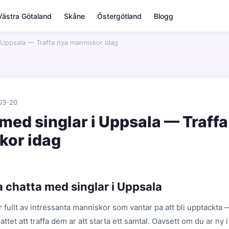
Västra Götaland
Skåne
Östergötland
Blogg
i Uppsala — Traffa nya manniskor idag
03-20
med singlar i Uppsala — Traffa
kor idag
a chatta med singlar i Uppsala
 fullt av intressanta manniskor som vantar pa att bli upptackta 
attet att traffa dem ar att starta ett samtal. Oavsett om du ar ny 