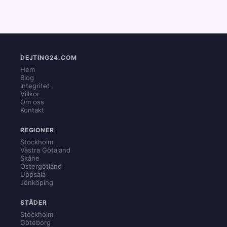
DEJTING24.COM
Hem
Blog
Integritet
Villkor
Om oss
Kontakt
REGIONER
Stockholm
Västra Götaland
Skåne
Östergötland
Uppsala
Jönköping
STÄDER
Stockholm
Göteborg